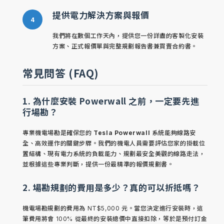
提供電力解決方案與報價
我們將在數個工作天內，提供您一份詳盡的客製化安裝
方案、正式報價單與完整規劃報告書兼買賣合約書。
常見問答 (FAQ)
1. 為什麼安裝 Powerwall 之前，一定要先進
行場勘？
專業機電場勘是確保您的
Tesla Powerwall
系統能夠線路安
全、高效運作的關鍵步驟。我們的機電人員需要評估您家的掛載位
置結構、現有電力系統的負載能力、規劃最安全美觀的線路走法，
並根據這些專業判斷，提供一份最精準的報價規劃書。
2. 場勘規劃的費用是多少？真的可以折抵嗎？
機電場勘規劃的費用為 NT$5,000 元。當您決定進行安裝時，這
筆費用將會 100% 從最終的安裝總價中直接扣除，等於是預付訂金