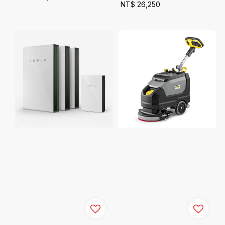
Regular
NT$ 26,250
price
price