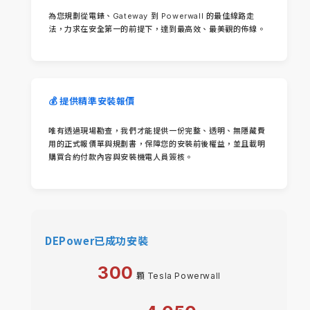
為您規劃從電錶、Gateway 到 Powerwall 的最佳線路走
法，力求在安全第一的前提下，達到最高效、最美觀的佈線。
💰 提供精準安裝報價
唯有透過現場勘查，我們才能提供一份完整、透明、無隱藏費
用的正式報價單與規劃書，保障您的安裝前後權益，並且載明
購買合約付款內容與安裝機電人員簽核。
DEPower已成功安裝
300
顆 Tesla Powerwall