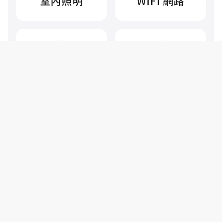
室內照明
WiFi 網路
冰箱保存
保全系統
Powerwall 需求評估