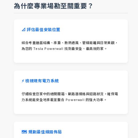
為什麼專業場勘至關重要？
📐 評估最佳安裝位置
綜合考量牆面結構、承重、散熱通風、管線距離與日常美觀，
為您的 Tesla Powerwall 找到最安全、最高效的家。
⚡ 檢視現有電力系統
仔細檢查您家中的總開關箱、斷路器規格與迴路狀況，確保電
力系統能安全地承載並整合 Powerwall 的強大功率。
🗺️ 規劃最佳線路佈局