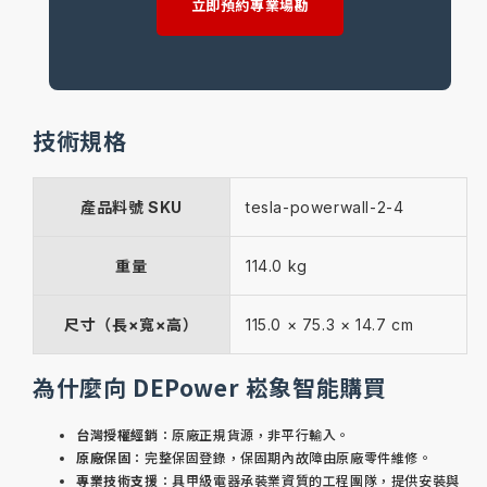
立即預約專業場勘
技術規格
產品料號 SKU
tesla-powerwall-2-4
重量
114.0 kg
尺寸（長×寬×高）
115.0 × 75.3 × 14.7 cm
為什麼向 DEPower 崧象智能購買
台灣授權經銷
：原廠正規貨源，非平行輸入。
原廠保固
：完整保固登錄，保固期內故障由原廠零件維修。
專業技術支援
：具甲級電器承裝業資質的工程團隊，提供安裝與