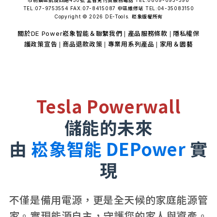
TEL:07-9753554 FAX:07-8415087 中區維修站 TEL:04-35083150
Copyright © 2026 DE-Tools. 崧象版權所有
關於DE Power崧象智能＆聯繫我們
產品服務條款
隱私權保
|
|
護政策宣告
商品退款政策
專業用系列產品
家用＆園藝
|
|
|
Tesla Powerwall
儲能的未來
由
崧象智能 DEPower
實
現
不僅是備用電源，更是全天候的家庭能源管
家。實現能源自主，守護您的家人與資產。