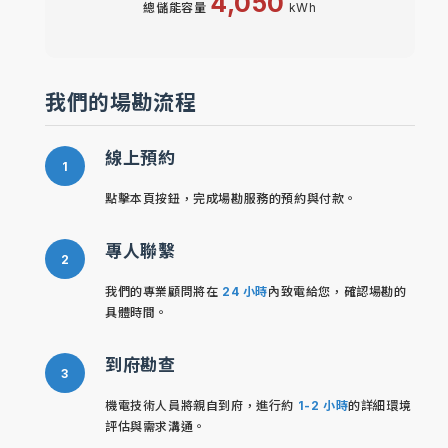
4,050
總儲能容量
kWh
我們的場勘流程
線上預約
點擊本頁按鈕，完成場勘服務的預約與付款。
專人聯繫
我們的專業顧問將在
24 小時
內致電給您，確認場勘的
具體時間。
到府勘查
機電技術人員將親自到府，進行約
1-2 小時
的詳細環境
評估與需求溝通。