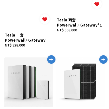
Tesla 兩套
Powerwall+Gateway*1
Regular
NT$ 558,000
Tesla ㄧ套
price
Powerwall+Gateway
Regular
NT$ 328,000
price