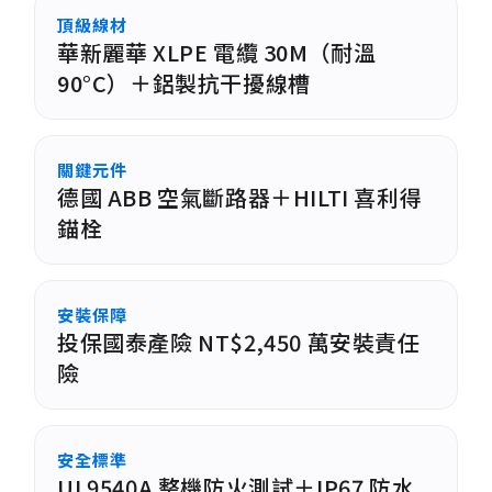
頂級線材
華新麗華 XLPE 電纜 30M（耐溫
90°C）＋鋁製抗干擾線槽
關鍵元件
德國 ABB 空氣斷路器＋HILTI 喜利得
錨栓
安裝保障
投保國泰產險 NT$2,450 萬安裝責任
險
安全標準
UL9540A 整機防火測試＋IP67 防水