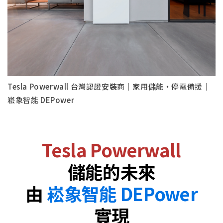
Tesla Powerwall 台灣認證安裝商｜家用儲能・停電備援｜
崧象智能 DEPower
Tesla Powerwall
儲能的未來
由
崧象智能 DEPower
實現