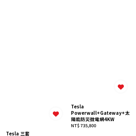
Tesla
Powerwall+Gateway+太
陽能防災微電網4KW
Regular
NT$ 735,800
price
Tesla 三套