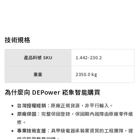
技術規格
產品料號 SKU
1.442-230.2
重量
2350.0 kg
為什麼向 DEPower 崧象智能購買
台灣授權經銷
：原廠正規貨源，非平行輸入。
原廠保固
：完整保固登錄，保固期內故障由原廠零件維
修。
專業技術支援
：具甲級電器承裝業資質的工程團隊，提
供安裝與教育訓練。