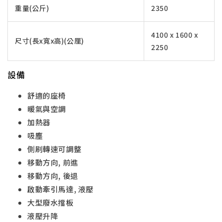
重量(公斤)
2350
4100 x 1600 x
尺寸(長x寬x高)(公厘)
2250
設備
舒適的座椅
暖氣與空調
加熱器
吸塵
側刷轉速可調整
移動方向, 前進
移動方向, 後退
啟動牽引馬達, 液壓
大型廢水擋板
液壓升降