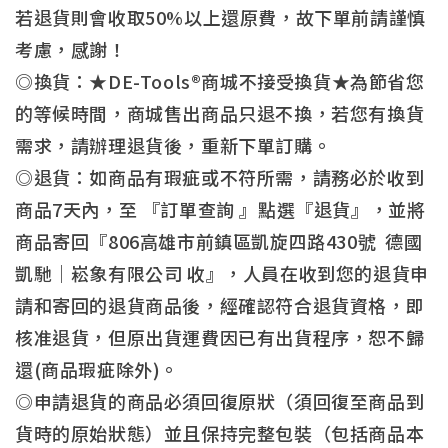
若退貨則會收取50%以上還原費，故下單前請謹慎
考慮，感謝！
◎換貨：★DE-Tools®商城不接受換貨★為節省您
的等候時間，商城售出商品只退不換，若您有換貨
需求，請辦理退貨後，重新下單訂購。
◎退貨：如商品有瑕疵或不符所需，請務必於收到
商品7天內，至 『訂單查詢 』點選『退貨』，並將
商品寄回『806高雄市前鎮區凱旋四路430號 德國
凱馳｜崧象有限公司 收』，人員在收到您的退貨申
請和寄回的退貨商品後，經確認符合退貨資格，即
核准退貨，但原出貨運費因已有出貨程序，恕不歸
還(商品瑕疵除外)。
◎申請退貨的商品必須回復原狀（須回復至商品到
貨時的原始狀態）並且保持完整包裝（包括商品本