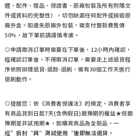
體、配件、贈品、保證書、原廠包裝及所有附隨文
件或資料的完整性），切勿缺漏任何配件或損毀原
廠外盒。如遺失原廠外包裝，需支付整新費售價
50%，故下單前請謹慎考慮。
◎申請取消訂單時需要在下單後，12小時內確認，
經確認訂單後，不得取消訂單，需要走上述退貨程
序依照辦理退貨-退款-退刷，需有30個工作天進行
退刷動作。
◎提醒您：依《消費者保護法》的規定，消費者享
有商品貨到日起7天(含例假日)猶豫期的權益★但猶
豫期並非試用期★，如購買商品為全新品，一
經”
拆封“與”測試使用“後即無法退貨。