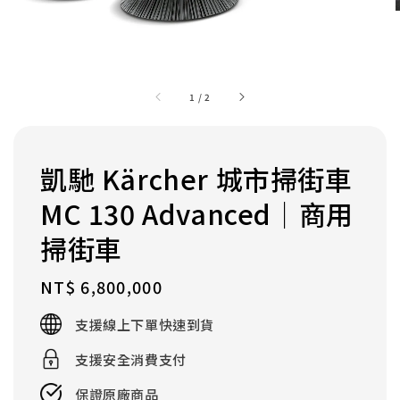
1
/
2
凱馳 Kärcher 城市掃街車
MC 130 Advanced｜商用
掃街車
Regular
NT$ 6,800,000
price
支援線上下單快速到貨
支援安全消費支付
保證原廠商品