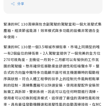
分享
緊湊的MC 130清掃與包含副駕駛的駕駛室和一個大液壓式集
塵箱。經濟節省能源！效率模式與多功能的設備非常適合全
年使用。
緊湊的MC 130是一個3.5噸城市掃街車，市場上同類型的唯
一有2個座位的掃街車。2人駕駛室提供了一個完美的全方位
270可視角度，主機從一月到十二月都可以有愉快的工作氛
圍的駕駛艙。懸吊確保低振動乘坐舒適性和低噪聲水平。整
合式的方向盤中獨特多功能顯示器可視主機運轉時的驅動程
序與狀態。符合人體工程學的扶手上的控制元件能夠輕鬆單
刷的控制。清掃集塵箱可以快速安裝，使用液壓配件安裝架
無需工具拆卸。雙刷系統，因此可以在任何時間進行清掃。
使用者可以切換到經濟模式，這保證了最佳的清掃性能和效
率。具有最佳發動機轉速和液壓性能的自動清掃技術。在MC