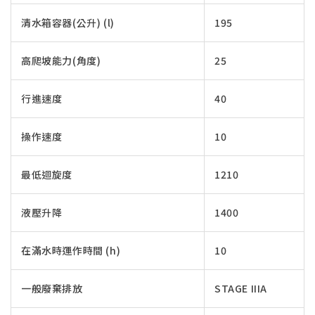
清水箱容器(公升) (l)
195
高爬坡能力(角度)
25
行進速度
40
操作速度
10
最低迴旋度
1210
液壓升降
1400
在滿水時運作時間 (h)
10
一般廢棄排放
STAGE IIIA