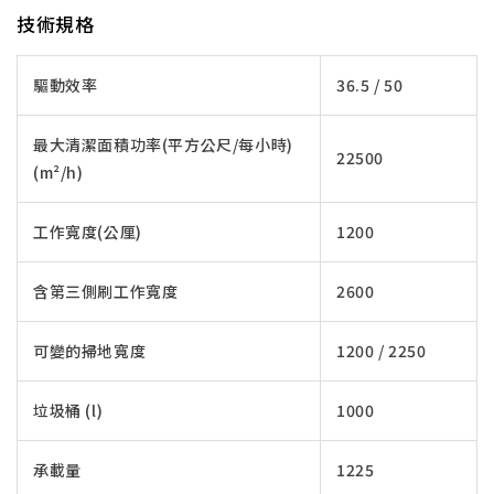
技術規格
驅動效率
36.5 / 50
最大清潔面積功率(平方公尺/每小時)
22500
(m²/h)
工作寬度(公厘)
1200
含第三側刷工作寬度
2600
可變的掃地寬度
1200 / 2250
垃圾桶 (l)
1000
承載量
1225