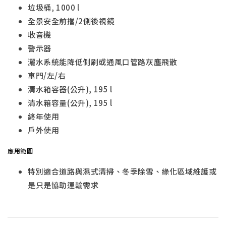
垃圾桶, 1000 l
全景安全前擋/2側後視鏡
收音機
警示器
灑水系統能降低側刷或通風口管路灰塵飛散
車門/左/右
清水箱容器(公升), 195 l
清水箱容量(公升), 195 l
終年使用
戶外使用
應用範圍
特別適合道路與濕式清掃、冬季除雪、綠化區域維護或
是只是協助運輸需求