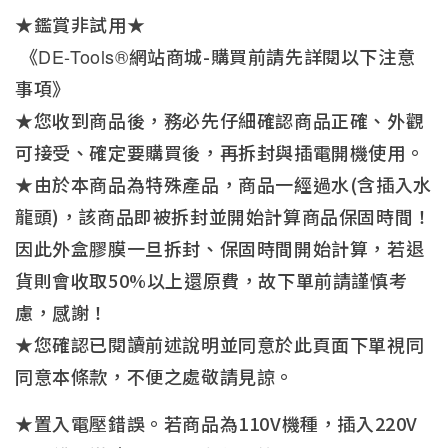
★鑑賞非試用★
《
DE-Tools®
網站商城-購買前請先詳閱以下注意
事項》
★您收到商品後，務必先仔細確認商品正確、外觀
可接受、確定要購買後，再拆封與插電開機使用。
★由於本商品為特殊產品，商品一經過水(含插入水
龍頭)，該商品即被拆封並開始計算商品保固時間！
因此外盒膠膜一旦拆封、保固時間開始計算，若退
貨則會收取50%以上還原費，故下單前請謹慎考
慮，感謝！
★您確認已閱讀前述說明並同意於此頁面下單視同
同意本條款，不便之處敬請見諒。
★置入電壓錯誤。若商品為110V機種，插入220V