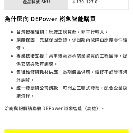
產品料號 SKU
4.130-127.0
為什麼向 DEPower 崧象智能購買
台灣授權經銷
：原廠正規貨源，非平行輸入。
原廠保固
：完整保固登錄，保固期內故障由原廠零件維
修。
專業技術支援
：具甲級電器承裝業資質的工程團隊，提
供安裝與教育訓練。
售後維修與耗材供應
：長期備品供應，維修不必等待海
外調貨。
統一發票與公司請款
：可開立三聯式發票，配合企業採
購流程。
洽詢與報價請聯繫 DEPower 崧象智能（高雄）。