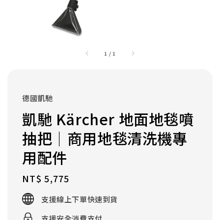
1
/
1
德國凱馳
凱馳 Kärcher 地面地毯噴
抽把｜商用地毯清洗機專
用配件
Regular
NT$ 5,775
price
支援線上下單快速到貨
支援安全消費支付