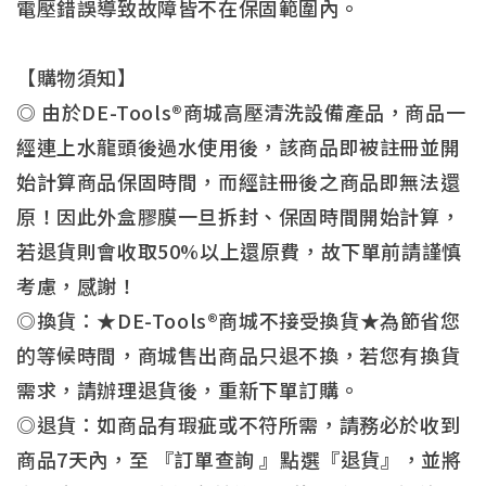
電壓錯誤導致故障皆不在保固範圍內。
【購物須知】
◎ 由於DE-Tools®商城高壓清洗設備產品，商品一
經連上水龍頭後過水使用後，該商品即被註冊並開
始計算商品保固時間，而經註冊後之商品即無法還
原！因此外盒膠膜一旦拆封、保固時間開始計算，
若退貨則會收取50%以上還原費，故下單前請謹慎
考慮，感謝！
◎換貨：★DE-Tools®商城不接受換貨★為節省您
的等候時間，商城售出商品只退不換，若您有換貨
需求，請辦理退貨後，重新下單訂購。
◎退貨：如商品有瑕疵或不符所需，請務必於收到
商品7天內，至 『訂單查詢 』點選『退貨』，並將