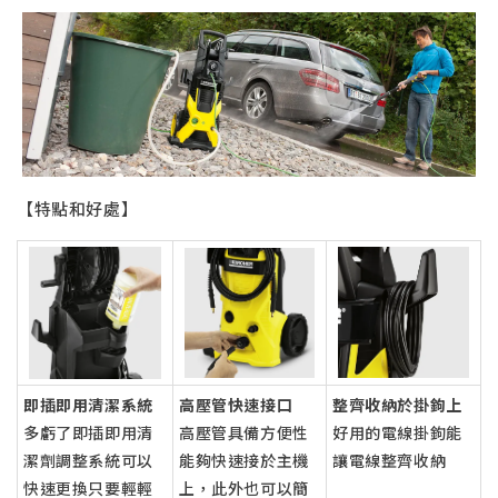
【特點和好處】
即插即用清潔系統
高壓管快速接口
整齊收納於掛鉤上
多虧了即插即用清
高壓管具備方便性
好用的電線掛鉤能
潔劑調整系統可以
能夠快速接於主機
讓電線整齊收納
快速更換只要輕輕
上，此外也可以簡