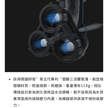
採用德國研發”第五代專利“塑鋼三活塞幫浦，航空級
塑鋼材質，輕盈強韌，耐磨損，重量僅有118g。相比
傳統設計更為耐久使用且水流順暢，較不容易因為水質
異常造成內損與壓力內漏，為機器提供源源不絕的高壓
力。