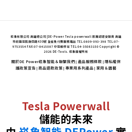
崧象有限公司 高雄總公司 |DE-Power Tesla powerwall 原廠認證安裝商 高雄
市前鎮區凱旋四路430號 全省免付費服務電話 TEL:0809-093-398 TEL:07-
9753554 FAX:07-8415087 中區維修站 TEL:04-35083150 Copyright ©
2026 DE-Tools. 崧象版權所有
關於DE Power崧象智能＆聯繫我們
產品服務條款
隱私權保
|
|
護政策宣告
商品退款政策
專業用系列產品
家用＆園藝
|
|
|
Tesla Powerwall
儲能的未來
由
崧象智能 DEPower
實