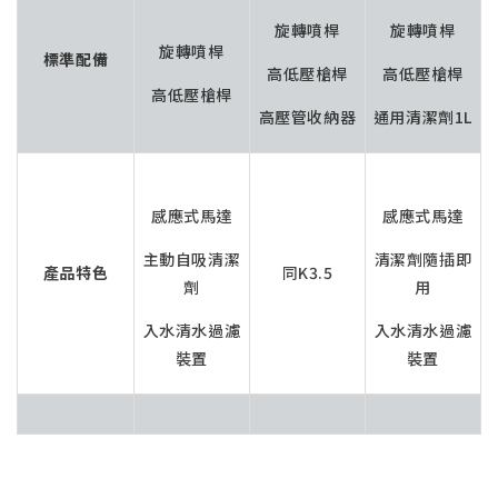
旋轉噴桿
旋轉噴桿
旋轉噴桿
標準配備
高低壓槍桿
高低壓槍桿
高低壓槍桿
高壓管收納器
通用清潔劑1L
感應式馬達
感應式馬達
主動自吸清潔
清潔劑隨插即
產品特色
同K3.5
劑
用
入水清水過濾
入水清水過濾
裝置
裝置