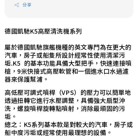
分享
德國凱馳K5高壓清洗機系列
屬於德國凱馳旗艦機種的英文專門為在更大的
汽車，房子或船隻所設計經常性使用清潔污
垢.K5 的基本功能具備大型把手，快速連接噴
槍，9米快接式高壓軟管和一個進水口水過濾
器來保護幫浦。
高低壓可調式噴桿（VPS）的壓力可以簡單地
透過扭轉它進行水壓調整，具備強大扇型沖
洗，螺旋噴桿旋轉點噴射，消除最頑固的污
垢。
總之：K5系列基本款是對較大的汽車，房子或
船中度污垢或經常使用最理想的設備。