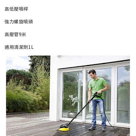
高低壓噴桿
強力螺旋噴頭
高壓管9米
通用清潔劑1L