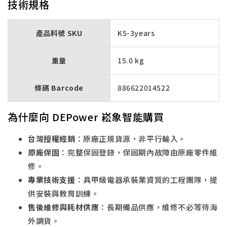
技術規格
產品料號 SKU
K5-3years
重量
15.0 kg
條碼 Barcode
886622014522
為什麼向 DEPower 崧象智能購買
台灣授權經銷
：原廠正規貨源，非平行輸入。
原廠保固
：完整保固登錄，保固期內故障由原廠零件維
修。
專業技術支援
：具甲級電器承裝業資質的工程團隊，提
供安裝與教育訓練。
售後維修與耗材供應
：長期備品供應，維修不必等待海
外調貨。