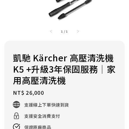
1
/
1
凱馳 Kärcher 高壓清洗機
K5 +升級3年保固服務｜家
用高壓清洗機
Regular
NT$ 26,000
price
支援線上下單快速到貨
支援安全消費支付
保證原廠商品