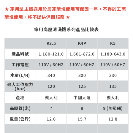
★ 家用型主機適用於居家環境使用可保固一年，不得於工商
環境使用，將不提供保固服務 ★
家用高壓清洗機系列產品比較表
K3.5
K4P
K5
產品料號
1.180-121.0
1.601-872.0
1.180-643.0
工作電壓
110V / 60HZ
110V / 60HZ
110V / 60HZ
水量(L/H)
340
300
330
最大工作壓力
120
125
135
(bar)
產地
義大利
中國大陸
義大利
高壓管(米)
7
8
9 (防捲紐)
重量(公斤)
12.6
15.7
12.8