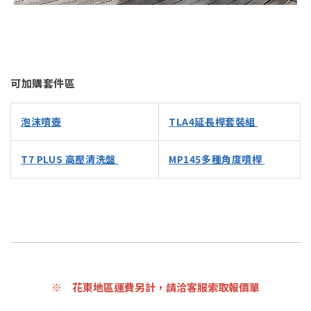
可加購套件區
泡沫噴壺
TLA4延長桿套裝組
T7 PLUS 高壓清洗盤
MP145多種角度噴桿
※ 花東地區運費另計，請洽客服索取報價單