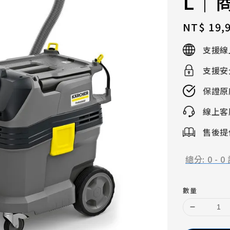
L｜
Regular
NT$ 19,
price
支援線
支援安
保證原
線上客
售後提供
總分:
0
-
0
數量