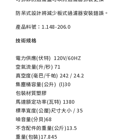
防呆式設計將減少板式過濾器安裝錯誤。
產品料號：1.148-206.0
技術規格
電力供應(伏特) 120V/60HZ
空氣流量(升/秒) 71
真空度(毫巴/千帕) 242 / 24.2
集塵桶容量(公升) (l)30
包裝材質塑膠
馬達額定功率(瓦特) 1380
標準寬度(公厘)尺寸大小 / 35
噪音量(分貝)68
不含配件的重量(公斤)13.5
重量(包裝)17.845