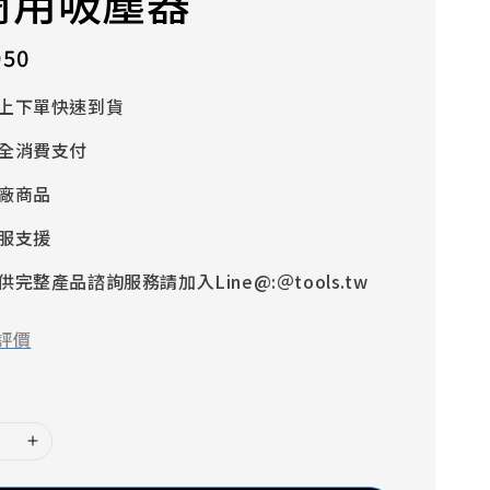
商用吸塵器
950
上下單快速到貨
全消費支付
廠商品
服支援
完整產品諮詢服務請加入Line@:＠tools.tw
評價