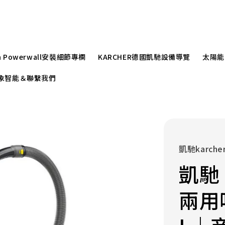
la Powerwall安裝細節專欄
KARCHER德國凱馳設備導覽
太陽能
r崧象智能＆聯繫我們
凱馳karche
凱馳 
兩用吸