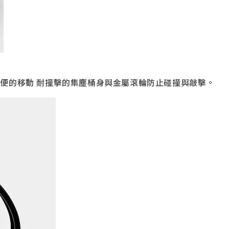
便的移動 耐撞擊的集塵桶身與金屬滾輪防止碰撞與敲擊。