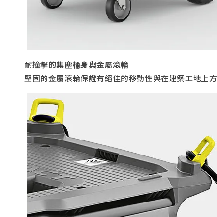
耐撞擊的集塵桶身與金屬滾輪
堅固的金屬滾輪保證有絕佳的移動性與在建築工地上方