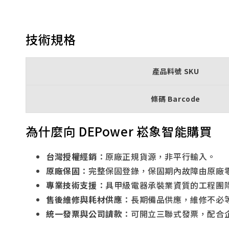
技術規格
產品料號 SKU
條碼 Barcode
為什麼向 DEPower 崧象智能購買
台灣授權經銷
：原廠正規貨源，非平行輸入。
原廠保固
：完整保固登錄，保固期內故障由原廠
專業技術支援
：具甲級電器承裝業資質的工程團
售後維修與耗材供應
：長期備品供應，維修不必
統一發票與公司請款
：可開立三聯式發票，配合