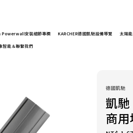
la Powerwall安裝細節專欄
KARCHER德國凱馳設備導覽
太陽能
r崧象智能＆聯繫我們
德國凱馳
凱馳 
商用