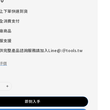
70
上下單快速到貨
全消費支付
廠商品
服支援
完整產品諮詢服務請加入Line@:＠tools.tw
評價
即刻入手