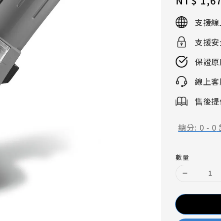
Regular
NT$ 1,6
price
支援線
支援安
保證原
線上客
售後提供
總分:
0
-
0
數量