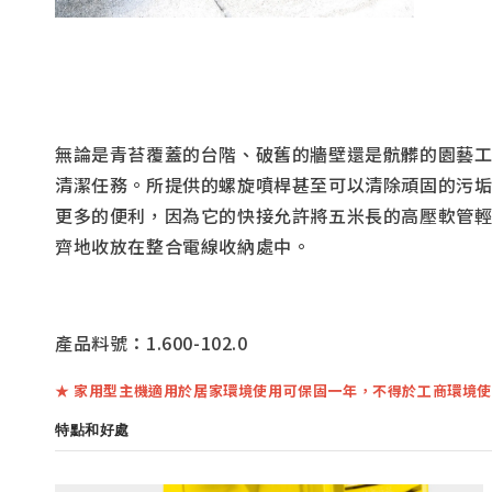
無論是青苔覆蓋的台階、破舊的牆壁還是骯髒的園藝工具，
清潔任務。所提供的螺旋噴桿甚至可以清除頑固的污垢。由
更多的便利，因為它的快接允許將五米長的高壓軟管輕鬆地與
齊地收放在整合電線收納處中。
產品料號：1.600-102.0
★ 家用型主機適用於居家環境使用可保固一年，不得於工商環境使
特點和好處