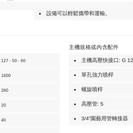
設備可以輕鬆攜帶和運輸。
主機規格或內含配件
主機高壓快接口: G 12
127 - 50 - 60
單孔強力噴桿
1600
螺旋噴桿
280
高壓管: 5
20
3/4"園藝用管轉接器
40