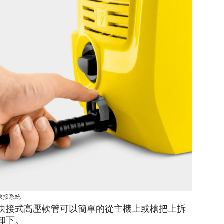
快接系統
快接式高壓軟管可以簡單的從主機上或槍把上拆
卸下。