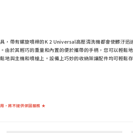
帶有螺旋噴桿的K 2 Universal高壓清洗機都會使髒
於其輕巧的重量和內置的便於攜帶的手柄，您可以輕鬆地將K 2
主機和噴槍上。設備上巧妙的收納架讓配件均可輕鬆存放在K 2 U
用，將不提供保固服務 ★