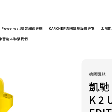
la Powerwall安裝細節專欄
KARCHER德國凱馳設備導覽
太陽能
r崧象智能＆聯繫我們
德國凱馳
凱馳 
K 2 