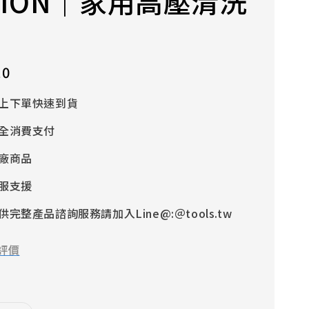
ITION｜家用高壓清洗
10
上下單快速到貨
全消費支付
廠商品
服支援
完整產品諮詢服務請加入Line@:＠tools.tw
評價