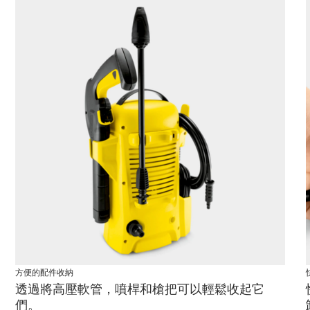
方便的配件收納
透過將高壓軟管，噴桿和槍把可以輕鬆收起它
們。