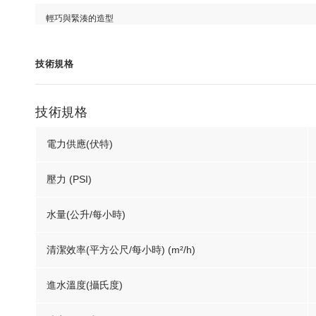
輕巧與緊湊的造型
技術規格
技術規格
電力供應(伏特)
壓力 (PSI)
水量(公升/每小時)
清潔效率(平方公尺/每小時) (m²/h)
進水溫度(攝氏度)