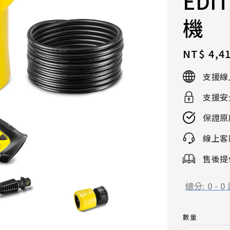
ED
機
Regular
NT$ 4,4
price
支援線
支援安
保證原
線上客
售後提供
總分:
0
-
0
數量