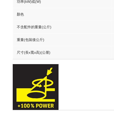
功率(kW)或(W)
顏色
不含配件的重量(公斤)
重量(包裝後公斤)
尺寸(長x寬x高)(公厘)