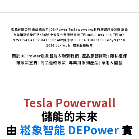
崧象有限公司 高雄總公司 |DE-Power Tesla powerwall 原廠認證安裝商 高雄
市前鎮區凱旋四路430號 全省免付費服務電話 TEL:0809-093-398 TEL:07-
9753554 FAX:07-8415087 中區維修站 TEL:04-35083150 Copyright ©
2026 DE-Tools. 崧象版權所有
關於DE Power崧象智能＆聯繫我們
產品服務條款
隱私權保
|
|
護政策宣告
商品退款政策
專業用系列產品
家用＆園藝
|
|
|
Tesla Powerwall
儲能的未來
由
崧象智能 DEPower
實