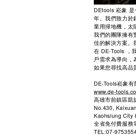
DEtools 
年。我們致力於
業用掃地機，太
我們的團隊擁有
佳的解決方案。
在 DE-Too
戶需求為導向，
如果您尋找高品質
DE-Tools崧象
www.de-tools.c
高雄市前鎮區凱旋
No.430, Kaixuan
Kaohsiung City 
全省免付費服務電話：
TEL:07-975355