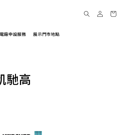
電廠申設服務
展示門市地點
凱馳高