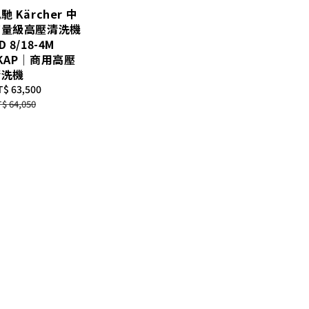
馳 Kärcher 中
高量級高壓清洗機
D 8/18-4M
KAP｜商用高壓
清洗機
le
$ 63,500
Regular
ice
price
$ 64,050