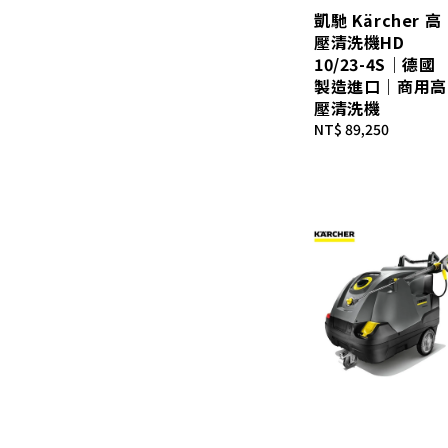
凱馳 Kärcher 高
壓清洗機HD
10/23-4S｜德國
製造進口｜商用高
壓清洗機
Regular
NT$ 89,250
price