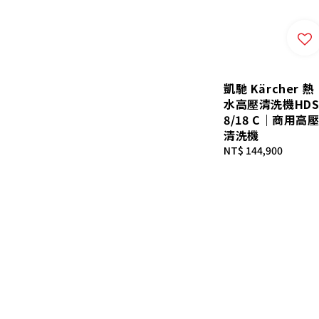
凱馳 Kärcher 熱
水高壓清洗機HD
8/18 C｜商用高
清洗機
Regular
NT$ 144,900
price