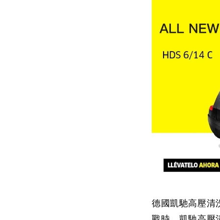
德國凱馳高壓清
戰時，凱馳高壓