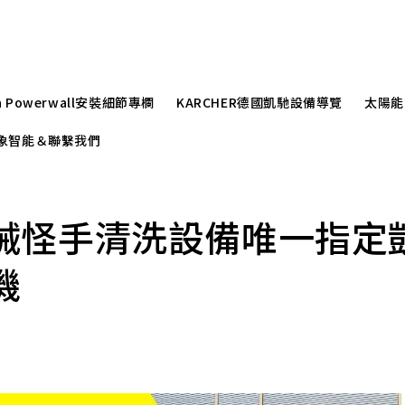
la Powerwall安裝細節專欄
KARCHER德國凱馳設備導覽
太陽能
r崧象智能＆聯繫我們
械怪手清洗設備唯一指定
機