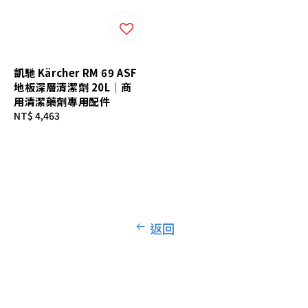
凱馳 Kärcher RM 69 ASF
地板深層清潔劑 20L｜商
用清潔藥劑專用配件
Regular
NT$ 4,463
price
返回