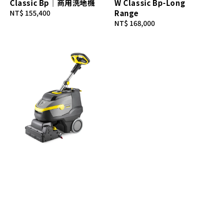
Classic Bp｜商用洗地機
W Classic Bp-Long
Regular
NT$ 155,400
Range
price
Regular
NT$ 168,000
price