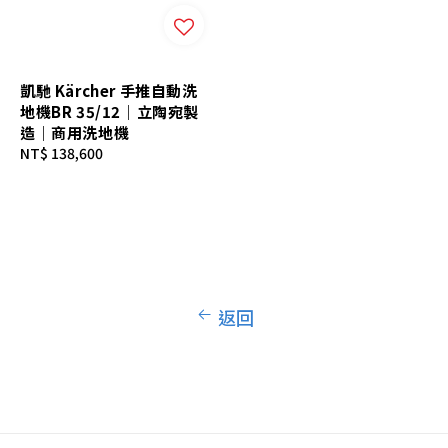
凱馳 Kärcher 手推自動洗
地機BR 35/12｜立陶宛製
造｜商用洗地機
Regular
NT$ 138,600
price
返回