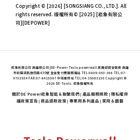
Copyright © [2026] [SONGSIANG CO., LTD.]. All
rights reserved. 版權所有© [2025] [崧象有限公
司][DEPOWER]
崧象有限公司 高雄總公司 |DE-Power Tesla powerwall 原廠認證安裝商 高雄
市前鎮區凱旋四路430號 全省免付費服務電話 TEL:0809-093-398 TEL:07-
9753554 FAX:07-8415087 中區維修站 TEL:04-35083150 Copyright ©
2026 DE-Tools. 崧象版權所有
關於DE Power崧象智能＆聯繫我們
產品服務條款
隱私權保
|
|
護政策宣告
商品退款政策
專業用系列產品
家用＆園藝
|
|
|