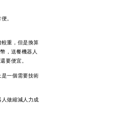
。
方便。
擔較重，但是換算
台幣，送餐機器人
生還要便宜。
上是一個需要技術
器人做縮減人力成