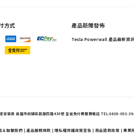
付方式
產品新聞發佈
Tesla Powerwall 產品最
證安裝商 高雄市前鎮區凱旋四路430號 全省免付費服務電話 TEL:0809-093-398 TEL:0
智能＆聯繫我們
產品服務條款
隱私權保護政策宣告
商品退款政策
專業
|
|
|
|